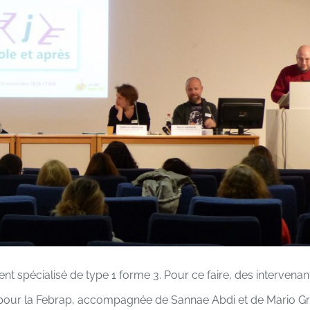
nt spécialisé de type 1 forme 3. Pour ce faire, des intervenant
20 pour la Febrap, accompagnée de Sannae Abdi et de Mario Gr