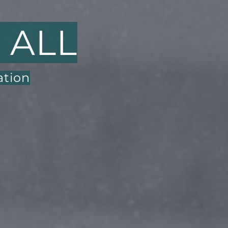
 ALL
ation